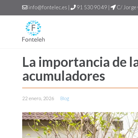
info@fontelec.es
|
91 530 90 49
|
C/ Jorge 
La importancia de l
acumuladores
22 enero, 2026
Blog