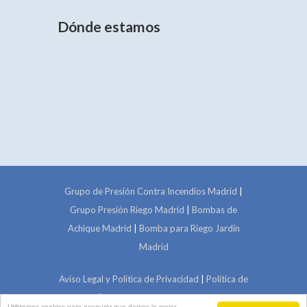
Dónde estamos
Grupo de Presión Contra Incendios Madrid
|
Grupo Presión Riego Madrid
|
Bombas de
Achique Madrid
|
Bomba para Riego Jardín
Madrid
Aviso Legal y Política de Privacidad
|
Política de
Cookies
| © Copyright 2024 Fontelec - Web
Utilizamos cookies para asegurar que damos la mejor